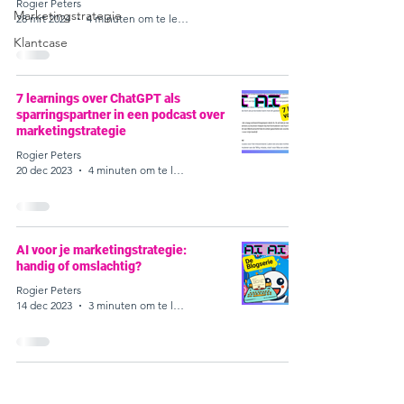
Rogier Peters
Marketingstrategie
28 mrt 2024
4 minuten om te lezen
Klantcase
7 learnings over ChatGPT als
sparringspartner in een podcast over
marketingstrategie
Rogier Peters
20 dec 2023
4 minuten om te lezen
AI voor je marketingstrategie:
handig of omslachtig?
Rogier Peters
14 dec 2023
3 minuten om te lezen