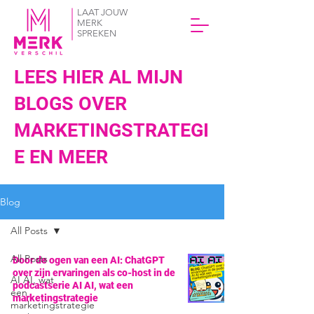
LAAT JOUW
MERK
SPREKEN
LEES HIER AL MIJN
BLOGS OVER
MARKETINGSTRATEGI
E EN MEER
Blog
All Posts
All Posts
Door de ogen van een AI: ChatGPT
over zijn ervaringen als co-host in de
AI AI, wat
podcastserie AI AI, wat een
een
marketingstrategie
marketingstrategie