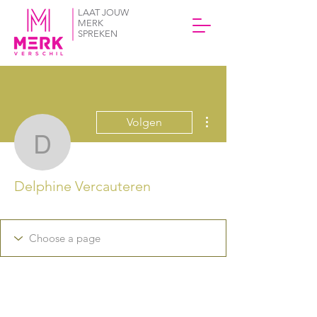
LAAT JOUW
MERK
SPREKEN
Meer acties
Volgen
Delphine Vercauteren
Delphine Vercauteren
Module 1 afgerond
+
4